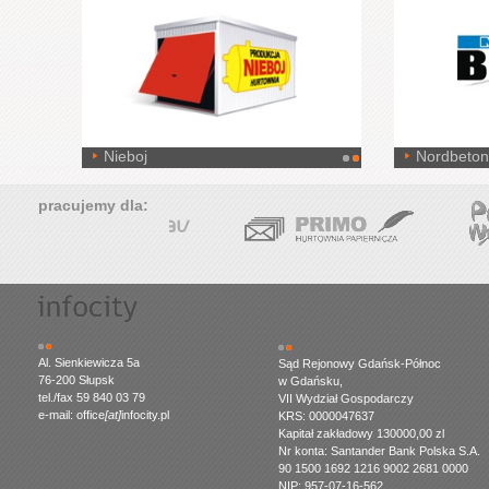
Nieboj
Nordbeton
pracujemy dla:
Al. Sienkiewicza 5a
Sąd Rejonowy Gdańsk-Północ
76-200 Słupsk
w Gdańsku,
tel./fax 59 840 03 79
VII Wydział Gospodarczy
e-mail: office
[at]
infocity.pl
KRS: 0000047637
Kapitał zakładowy 130000,00 zl
Nr konta: Santander Bank Polska S.A.
90 1500 1692 1216 9002 2681 0000
NIP: 957-07-16-562