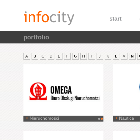
start
portfolio
A
B
C
D
E
F
G
H
I
J
K
L
M
N
Nieruchomości
Nautica