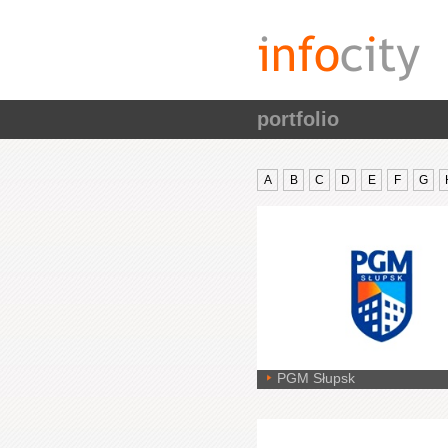
portfolio
A
B
C
D
E
F
G
PGM Słupsk