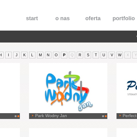
start
o nas
oferta
portfolio
H
I
J
K
L
M
N
O
P
Q
R
S
T
U
V
W
X
Y
Park Wodny Jan
Perfect