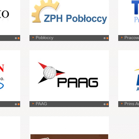
Pobłoccy
Pracow
PAAG
Prins A