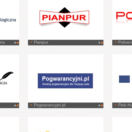
zna
Pianpur
Poliver
Pogwarancyjni.pl
Piek-Hu