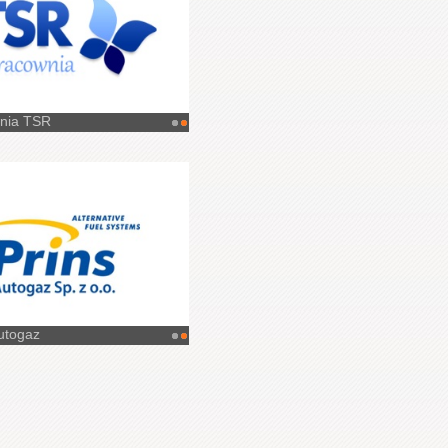
nia TSR
utogaz