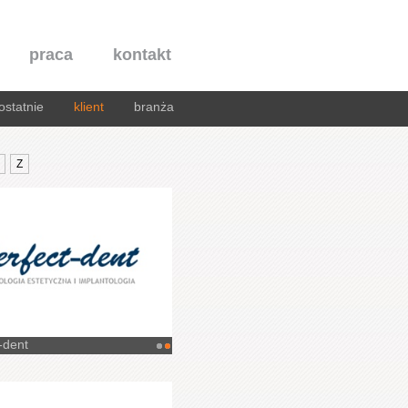
praca
kontakt
ostatnie
klient
branża
Z
-dent