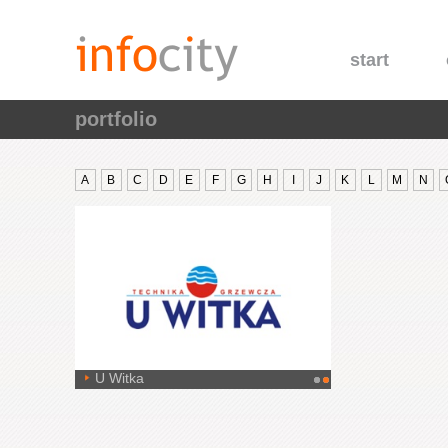
start
portfolio
A
B
C
D
E
F
G
H
I
J
K
L
M
N
U Witka