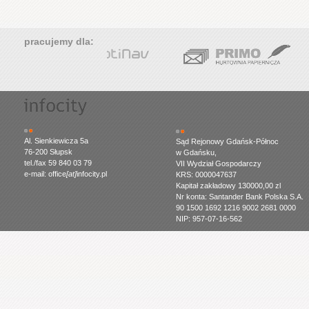
pracujemy dla:
Al. Sienkiewicza 5a
Sąd Rejonowy Gdańsk-Północ
76-200 Słupsk
w Gdańsku,
tel./fax 59 840 03 79
VII Wydział Gospodarczy
e-mail: office
[at]
infocity.pl
KRS: 0000047637
Kapitał zakładowy 130000,00 zl
Nr konta: Santander Bank Polska S.A.
90 1500 1692 1216 9002 2681 0000
NIP: 957-07-16-562