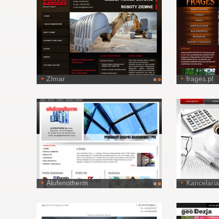
ZImar
frages.pl
Alufenotherm
Kancelari