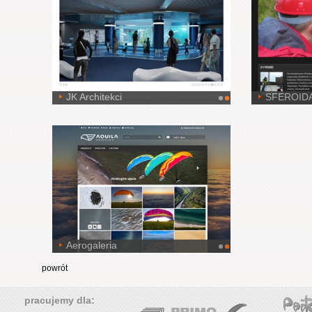
JK Architekci
SFEROID
Aerogaleria
powrót
pracujemy dla: