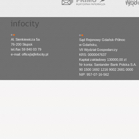
Al. Sienkiewicza 5a
Sąd Rejonowy Gdańsk-Północ
76-200 Słupsk
w Gdańsku,
tel./fax 59 840 03 79
VII Wydział Gospodarczy
e-mail: office
[at]
infocity.pl
KRS: 0000047637
Kapitał zakładowy 130000,00 zl
Nr konta: Santander Bank Polska S.A.
90 1500 1692 1216 9002 2681 0000
NIP: 957-07-16-562