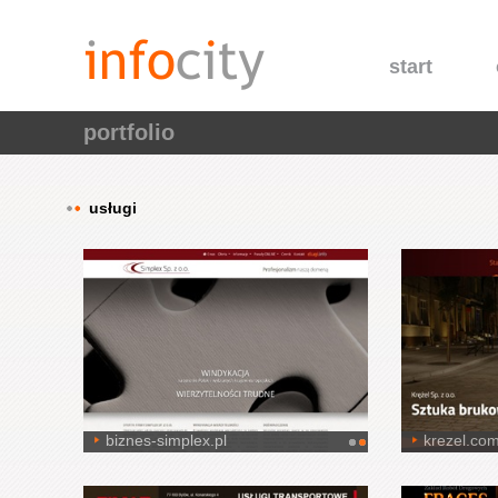
start
portfolio
usługi
biznes-simplex.pl
krezel.com